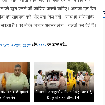
गी। माना जाता है कि जेठ की अमावस्या के दिन ही शनि
गवान को खुश करने की कोशिश करनी चाहिए। आपको इस दिन
ज
गरीबों की सहायता करें और बड़ा दिल रखें। साथ ही शनि मंदिर
 सकता है। पर मंदिर जाकर अक्सर लोग 1 गलती कर देते हैं।
ल न्यूज़
,
फेसबुक
,
यूट्यूब
और
ट्विटर
पर फॉलो करे...
पर मांस-शराब की दुकानें
‘मिशन सेफ फ्यूचर’ अभियान में बड़ी कार्रवाई,
ुकानों पर नेम...
8 स्कूली वाहन सीज, 14...