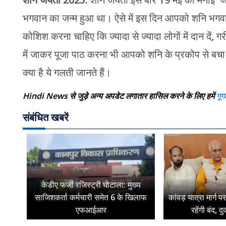
शनि जयंती 2023:
शनि जयंती इस बार 19 मई को मनाई जाए
भगवान का जन्म हुआ था। ऐसे में इस दिन आपको शनि भ
कोशिश करना चाहिए कि ज्यादा से ज्यादा लोगों में दान दें, 
में जाकर पूजा पाठ करना भी आपको शनि के प्रकोप से बचा
क्या है ये गलती जानते हैं।
Hindi News से जुड़े अन्य अपडेट लगातार हासिल करने के लिए हमें
गूग
संबंधित खबरें
केडीए फर्जी रजिस्ट्री घोटाला: मुख्य
साजिशकर्ता कर्मचारी समेत 6 के खिलाफ
कांवड़ यात्रा मार्ग 
एफआईआर
रहेंगी बंद, द