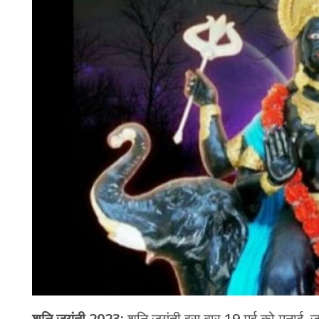
चंपावत
चमोली
देहरादून
नैनीताल
बागेश्वर
हरिद्वार