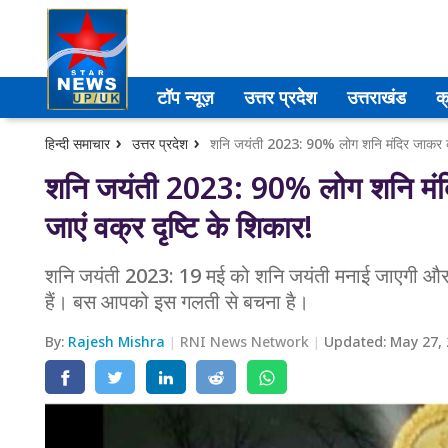
उत्तर प्रदेश
टॉप न्यूज़
उत्तर प्रदेश
उत्तराखंड
क
अमेठी
हिन्दी समाचार
उत्तर प्रदेश
आगरा
शनि जयंती 2023: 90% लोग शनि मंदिर
जाएं वक्र दृष्टि के शिकार!
कानपुर
प्रयागराज
शनि जयंती 2023: 19 मई को शनि जयंती मनाई जाएगी औ
हैं। बस आपको इस गलती से बचना है।
मेरठ
By:
Rajesh Mishra
RNI News Network
Updated:
May 27,
लखनऊ
उत्तराखंड
अल्मोड़ा