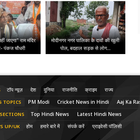
हीं जाएगा" राम मंदिर
मोदीनगर नगर पालिका के दावों की खुली
े- पंकज चौधरी
पोल, बदहाल सड़क से लोग...
टॉप न्यूज़
देश
दुनिया
राजनीति
क्राइम
राज्य
S
PM Modi
Cricket News in Hindi
Aaj Ka Ras
G TOPICS
Top Hindi News
Latest Hindi News
 SECTIONS
होम
हमारे बारे में
संपर्क करें
प्राइवेसी पॉलिसी
S UP/UK