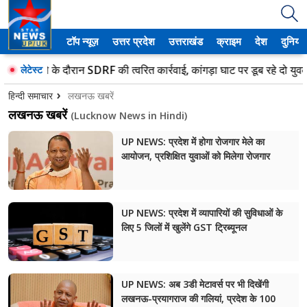
टॉप न्यूज़
उत्तर प्रदेश
उत्तराखंड
क्राइम
देश
दुनिया
उत्तर प्रदेश
ांवड़ मेले के दौरान SDRF की त्वरित कार्रवाई, कांगड़ा घाट पर डूब रहे दो युवकों 
लेटेस्ट
अमेठी
हिन्दी समाचार
लखनऊ खबरें
लखनऊ खबरें
(Lucknow News in Hindi)
आगरा
UP NEWS: प्रदेश में होगा रोजगार मेले का
कानपुर
आयोजन, प्रशिक्षित युवाओं को मिलेगा रोजगार
प्रयागराज
मेरठ
UP NEWS: प्रदेश में व्यापारियों की सुविधाओं के
लिए 5 जिलों में खुलेंगे GST ट्रिब्यूनल
लखनऊ
उत्तराखंड
UP NEWS: अब 3डी मेटावर्स पर भी दिखेंगी
लखनऊ-प्रयागराज की गलियां, प्रदेश के 100
अल्मोड़ा