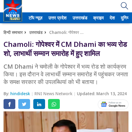
टॉप न्यूज़
उत्तर प्रदेश
उत्तराखंड
क्राइम
देश
दुनिया
उत्तर प्रदेश
हिन्दी समाचार
उत्तराखंड
Chamoli: गोपेश्वर में CM Dhami का भव्य रोड शो, लाभार्थी सम्मान समारोह में हुए शामिल
अमेठी
Chamoli: गोपेश्वर में CM Dhami का भव्य रोड
आगरा
शो, लाभार्थी सम्मान समारोह में हुए शामिल
कानपुर
CM Dhami ने चमोली के गोपेश्वर में भव्य रोड शो कार्यक्रम
किया। इस दौरान वे लाभार्थी सम्मान समारोह में पहुंचकर जनता
प्रयागराज
के समक्ष सरकार की उपलब्धियां को भी बताया।
मेरठ
By:
hindidesk
RNI News Network
Updated:
March 13, 2024
लखनऊ
उत्तराखंड
अल्मोड़ा