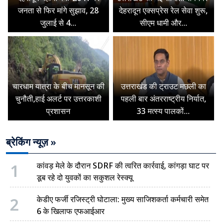
जनता से फिर मांगे सुझाव, 28
देहरादून एक्सप्रेस रेल सेवा शुरू,
जुलाई से 4...
सीएम धामी और...
चारधाम यात्रा के बीच मानसून की
उत्तराखंड की ट्राउट मछली का
चुनौती,हाई अलर्ट पर उत्तरकाशी
पहली बार अंतरराष्ट्रीय निर्यात,
प्रशासन
33 मत्स्य पालकों...
ब्रेकिंग न्यूज़ »
1
कांवड़ मेले के दौरान SDRF की त्वरित कार्रवाई, कांगड़ा घाट पर
डूब रहे दो युवकों का सकुशल रेस्क्यू
2
केडीए फर्जी रजिस्ट्री घोटाला: मुख्य साजिशकर्ता कर्मचारी समेत
6 के खिलाफ एफआईआर