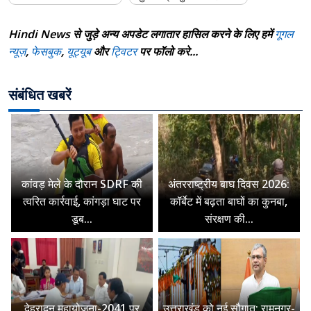
Hindi News से जुड़े अन्य अपडेट लगातार हासिल करने के लिए हमें
गूगल
न्यूज़
,
फेसबुक
,
यूट्यूब
और
ट्विटर
पर फॉलो करे...
संबंधित खबरें
कांवड़ मेले के दौरान SDRF की
अंतरराष्ट्रीय बाघ दिवस 2026:
त्वरित कार्रवाई, कांगड़ा घाट पर
कॉर्बेट में बढ़ता बाघों का कुनबा,
डूब...
संरक्षण की...
देहरादून महायोजना-2041 पर
उत्तराखंड को नई सौगात: रामनगर-