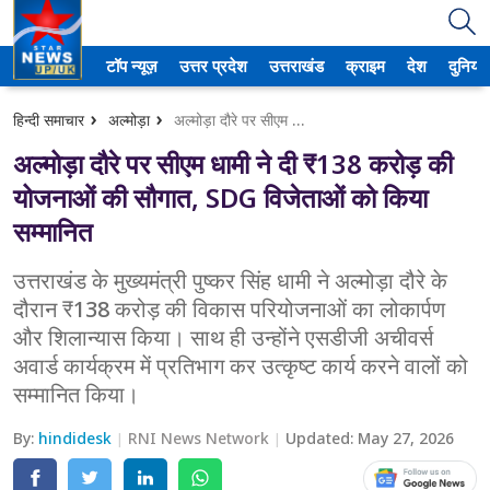
टॉप न्यूज़
उत्तर प्रदेश
उत्तराखंड
क्राइम
देश
दुनिया
उत्तर प्रदेश
हिन्दी समाचार
अल्मोड़ा
अल्मोड़ा दौरे पर सीएम धामी ने दी ₹138 करोड़ की योजनाओं की सौगात, SDG विजेताओं को किया सम्मानित
अमेठी
अल्मोड़ा दौरे पर सीएम धामी ने दी ₹138 करोड़ की
आगरा
योजनाओं की सौगात, SDG विजेताओं को किया
सम्मानित
कानपुर
उत्तराखंड के मुख्यमंत्री पुष्कर सिंह धामी ने अल्मोड़ा दौरे के
प्रयागराज
दौरान ₹138 करोड़ की विकास परियोजनाओं का लोकार्पण
और शिलान्यास किया। साथ ही उन्होंने एसडीजी अचीवर्स
मेरठ
अवार्ड कार्यक्रम में प्रतिभाग कर उत्कृष्ट कार्य करने वालों को
लखनऊ
सम्मानित किया।
उत्तराखंड
By:
hindidesk
RNI News Network
Updated:
May 27, 2026
अल्मोड़ा