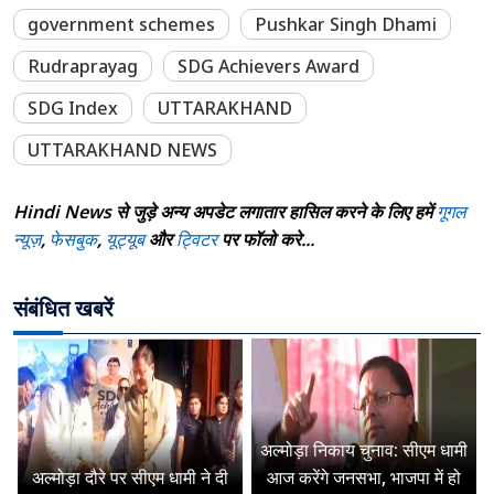
government schemes
Pushkar Singh Dhami
Rudraprayag
SDG Achievers Award
SDG Index
UTTARAKHAND
UTTARAKHAND NEWS
Hindi News से जुड़े अन्य अपडेट लगातार हासिल करने के लिए हमें
गूगल
न्यूज़
,
फेसबुक
,
यूट्यूब
और
ट्विटर
पर फॉलो करे...
संबंधित खबरें
अल्मोड़ा निकाय चुनाव: सीएम धामी
अल्मोड़ा दौरे पर सीएम धामी ने दी
आज करेंगे जनसभा, भाजपा में हो