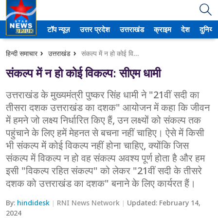
टॉप न्यूज़
उत्तर प्रदेश
उत्तराखंड
क्राइम
देश
दुनिया
उत्तर प्रदेश
हिन्दी समाचार
उत्तराखंड
संकल्प में न हो कोई विकल्प: सीएम धामी
अमेठी
संकल्प में न हो कोई विकल्प: सीएम धामी
आगरा
उत्तराखंड के मुख्यमंत्री पुष्कर सिंह धामी ने "21वीं सदी का
तीसरा दशक उत्तराखंड का दशक" आयोजन में कहा कि जीवन
कानपुर
में हमने जो लक्ष्य निर्धारित किए हैं, उन लक्ष्यों को संकल्प तक
प्रयागराज
पहुंचाने के लिए हमें मेहनत से बचना नहीं चाहिए। ऐसे में किसी
भी संकल्प में कोई विकल्प नहीं होना चाहिए, क्योंकि जिस
मेरठ
संकल्प में विकल्प न हो वह संकल्प अवश्य पूर्ण होता है और हम
इसी "विकल्प रहित संकल्प" को लेकर "21वीं सदी के तीसरे
लखनऊ
दशक को उत्तराखंड का दशक" बनाने के लिए कार्यरत हैं।
उत्तराखंड
By:
hindidesk
RNI News Network
Updated:
February 14,
2024
अल्मोड़ा