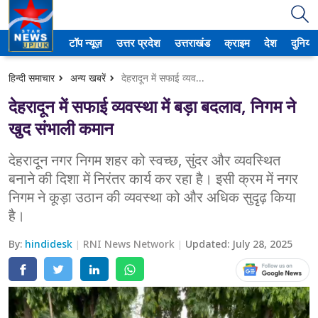
टॉप न्यूज़
उत्तर प्रदेश
उत्तराखंड
क्राइम
देश
दुनिया
उत्तर प्रदेश
हिन्दी समाचार
अन्य खबरें
देहरादून में सफाई व्यवस्था में बड़ा बदलाव, निगम ने खुद संभाली कमान
अमेठी
देहरादून में सफाई व्यवस्था में बड़ा बदलाव, निगम ने
आगरा
खुद संभाली कमान
कानपुर
देहरादून नगर निगम शहर को स्वच्छ, सुंदर और व्यवस्थित
बनाने की दिशा में निरंतर कार्य कर रहा है। इसी क्रम में नगर
प्रयागराज
निगम ने कूड़ा उठान की व्यवस्था को और अधिक सुदृढ़ किया
है।
मेरठ
By:
hindidesk
RNI News Network
Updated:
July 28, 2025
लखनऊ
उत्तराखंड
अल्मोड़ा