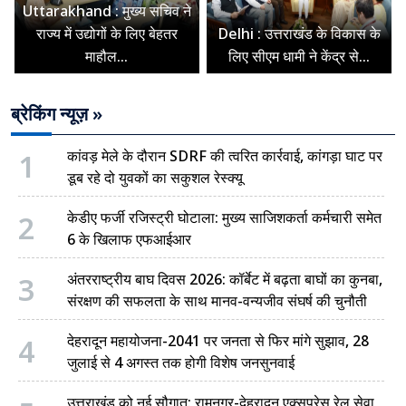
Uttarakhand : मुख्य सचिव ने
राज्य में उद्योगों के लिए बेहतर
Delhi : उत्तराखंड के विकास के
माहौल...
लिए सीएम धामी ने केंद्र से...
ब्रेकिंग न्यूज़ »
1
कांवड़ मेले के दौरान SDRF की त्वरित कार्रवाई, कांगड़ा घाट पर
डूब रहे दो युवकों का सकुशल रेस्क्यू
2
केडीए फर्जी रजिस्ट्री घोटाला: मुख्य साजिशकर्ता कर्मचारी समेत
6 के खिलाफ एफआईआर
3
अंतरराष्ट्रीय बाघ दिवस 2026: कॉर्बेट में बढ़ता बाघों का कुनबा,
संरक्षण की सफलता के साथ मानव-वन्यजीव संघर्ष की चुनौती
4
देहरादून महायोजना-2041 पर जनता से फिर मांगे सुझाव, 28
जुलाई से 4 अगस्त तक होगी विशेष जनसुनवाई
उत्तराखंड को नई सौगात: रामनगर-देहरादून एक्सप्रेस रेल सेवा