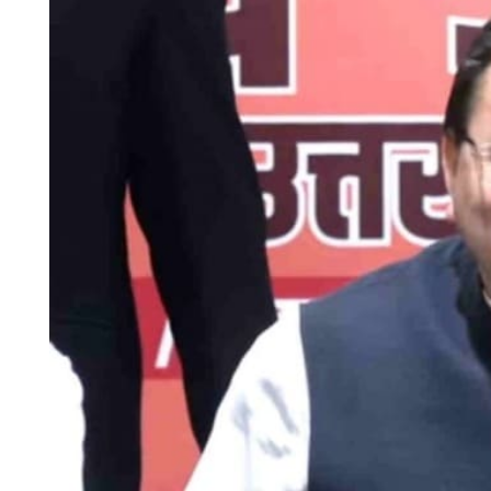
चंपावत
चमोली
देहरादून
नैनीताल
बागेश्वर
हरिद्वार