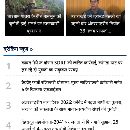
चारधाम यात्रा के बीच मानसून की
उत्तराखंड की ट्राउट मछली का
चुनौती,हाई अलर्ट पर उत्तरकाशी
पहली बार अंतरराष्ट्रीय निर्यात,
प्रशासन
33 मत्स्य पालकों...
ब्रेकिंग न्यूज़ »
1
कांवड़ मेले के दौरान SDRF की त्वरित कार्रवाई, कांगड़ा घाट पर
डूब रहे दो युवकों का सकुशल रेस्क्यू
2
केडीए फर्जी रजिस्ट्री घोटाला: मुख्य साजिशकर्ता कर्मचारी समेत
6 के खिलाफ एफआईआर
3
अंतरराष्ट्रीय बाघ दिवस 2026: कॉर्बेट में बढ़ता बाघों का कुनबा,
संरक्षण की सफलता के साथ मानव-वन्यजीव संघर्ष की चुनौती
4
देहरादून महायोजना-2041 पर जनता से फिर मांगे सुझाव, 28
जुलाई से 4 अगस्त तक होगी विशेष जनसुनवाई