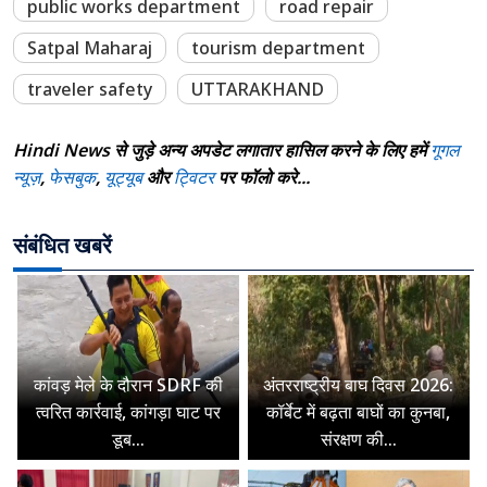
public works department
road repair
Satpal Maharaj
tourism department
traveler safety
UTTARAKHAND
Hindi News से जुड़े अन्य अपडेट लगातार हासिल करने के लिए हमें
गूगल
न्यूज़
,
फेसबुक
,
यूट्यूब
और
ट्विटर
पर फॉलो करे...
संबंधित खबरें
कांवड़ मेले के दौरान SDRF की
अंतरराष्ट्रीय बाघ दिवस 2026:
त्वरित कार्रवाई, कांगड़ा घाट पर
कॉर्बेट में बढ़ता बाघों का कुनबा,
डूब...
संरक्षण की...