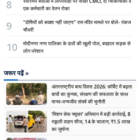
8
स्वास्थ्य सेवाओं में लापरवाही पर सख्त CMO, दो चिकित्सकों व
एक कर्मचारी का वेतन रोका
9
"दोषियों को बख्शा नहीं जाएगा" राम मंदिर मामले पर बोले- पंकज
चौधरी
10
मोदीनगर नगर पालिका के दावों की खुली पोल, बदहाल सड़क से
लोग परेशान
जरूर पढ़ें »
अंतरराष्ट्रीय बाघ दिवस 2026: कॉर्बेट में बढ़ता
बाघों का कुनबा, संरक्षण की सफलता के साथ
मानव-वन्यजीव संघर्ष की चुनौती
‘मिशन सेफ फ्यूचर’ अभियान में बड़ी कार्रवाई, 8
स्कूली वाहन सीज, 14 के चालान; ₹1.5 लाख
का जुर्माना