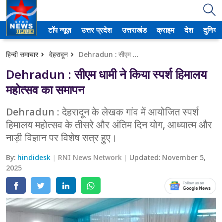
टॉप न्यूज़
उत्तर प्रदेश
उत्तराखंड
क्राइम
देश
दुनिया
उत्तर प्रदेश
हिन्दी समाचार
देहरादून
Dehradun : सीएम धामी ने किया स्पर्श हिमालय महोत्सव का समापन
अमेठी
Dehradun : सीएम धामी ने किया स्पर्श हिमालय
आगरा
महोत्सव का समापन
कानपुर
Dehradun : देहरादून के लेखक गांव में आयोजित स्पर्श
हिमालय महोत्सव के तीसरे और अंतिम दिन योग, आध्यात्म और
प्रयागराज
नाड़ी विज्ञान पर विशेष सत्र हुए।
मेरठ
By:
hindidesk
RNI News Network
Updated:
November 5,
2025
लखनऊ
उत्तराखंड
अल्मोड़ा