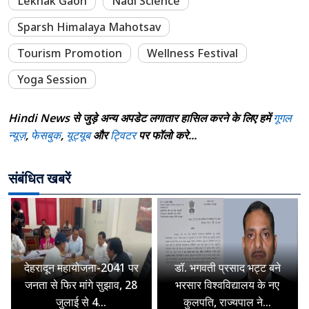
Lekhak Gaon
Nadi Science
Sparsh Himalaya Mahotsav
Tourism Promotion
Wellness Festival
Yoga Session
Hindi News से जुड़े अन्य अपडेट लगातार हासिल करने के लिए हमें
गूगल
न्यूज़
,
फेसबुक
,
यूट्यूब
और
ट्विटर
पर फॉलो करे...
संबंधित खबरें
देहरादून महायोजना-2041 पर
डॉ. भगवती प्रसाद भट्ट बने
जनता से फिर मांगे सुझाव, 28
भरसार विश्वविद्यालय के नए
जुलाई से 4...
कुलपति, राज्यपाल ने...