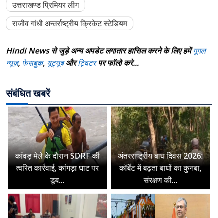
उत्तराखण्ड प्रिमियर लीग
राजीव गांधी अन्तर्राष्ट्रीय क्रिकेट स्टेडियम
Hindi News से जुड़े अन्य अपडेट लगातार हासिल करने के लिए हमें
गूगल
न्यूज़
,
फेसबुक
,
यूट्यूब
और
ट्विटर
पर फॉलो करे...
संबंधित खबरें
कांवड़ मेले के दौरान SDRF की
अंतरराष्ट्रीय बाघ दिवस 2026:
त्वरित कार्रवाई, कांगड़ा घाट पर
कॉर्बेट में बढ़ता बाघों का कुनबा,
डूब...
संरक्षण की...