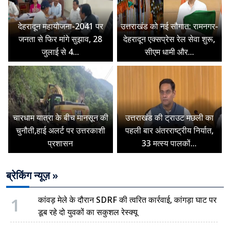
देहरादून महायोजना-2041 पर
उत्तराखंड को नई सौगात: रामनगर-
जनता से फिर मांगे सुझाव, 28
देहरादून एक्सप्रेस रेल सेवा शुरू,
जुलाई से 4...
सीएम धामी और...
चारधाम यात्रा के बीच मानसून की
उत्तराखंड की ट्राउट मछली का
चुनौती,हाई अलर्ट पर उत्तरकाशी
पहली बार अंतरराष्ट्रीय निर्यात,
प्रशासन
33 मत्स्य पालकों...
ब्रेकिंग न्यूज़ »
1
कांवड़ मेले के दौरान SDRF की त्वरित कार्रवाई, कांगड़ा घाट पर
डूब रहे दो युवकों का सकुशल रेस्क्यू