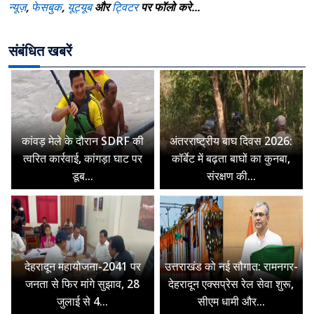
न्यूज़
,
फेसबुक
,
यूट्यूब
और
ट्विटर
पर फॉलो करे...
संबंधित खबरें
कांवड़ मेले के दौरान SDRF की
अंतरराष्ट्रीय बाघ दिवस 2026:
त्वरित कार्रवाई, कांगड़ा घाट पर
कॉर्बेट में बढ़ता बाघों का कुनबा,
डूब...
संरक्षण की...
देहरादून महायोजना-2041 पर
उत्तराखंड को नई सौगात: रामनगर-
जनता से फिर मांगे सुझाव, 28
देहरादून एक्सप्रेस रेल सेवा शुरू,
जुलाई से 4...
सीएम धामी और...