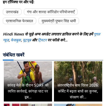
इन टॉपिक्स पर और पढ़ें:
उत्तराखंड
गंगा और शारदा कॉरिडोर परियोजनाएँ
प्रशासनिक फेरबदल
मुख्यमंत्री पुष्कर सिंह धामी
Hindi News से जुड़े अन्य अपडेट लगातार हासिल करने के लिए हमें
गूगल
न्यूज़
,
फेसबुक
,
यूट्यूब
और
ट्विटर
पर फॉलो करे...
संबंधित खबरें
कांवड़ मेले के दौरान SDRF की
अंतरराष्ट्रीय बाघ दिवस 2026:
त्वरित कार्रवाई, कांगड़ा घाट पर
कॉर्बेट में बढ़ता बाघों का कुनबा,
डूब...
संरक्षण की...