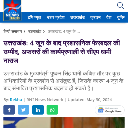
टॉप न्यूज़
उत्तर प्रदेश
उत्तराखंड
क्राइम
देश
दुनिया
उत्तर प्रदेश
हिन्दी समाचार
उत्तराखंड
उत्तराखंड: 4 जून के बाद प्रशासनिक फेरबदल की उम्मीद, अफसरों की कार्यप्रणाली से सीएम धामी नाराज
अमेठी
उत्तराखंड: 4 जून के बाद प्रशासनिक फेरबदल की
आगरा
उम्मीद, अफसरों की कार्यप्रणाली से सीएम धामी
नाराज
कानपुर
उत्तराखंड के मुख्यमंत्री पुष्कर सिंह धामी कथित तौर पर कुछ
प्रयागराज
अधिकारियों के प्रदर्शन से असंतुष्ट हैं, जिसके कारण 4 जून के
बाद संभावित प्रशासनिक बदलाव हो सकते हैं।
मेरठ
By:
Rekha
लखनऊ
RNI News Network
Updated:
May 30, 2024
उत्तराखंड
अल्मोड़ा