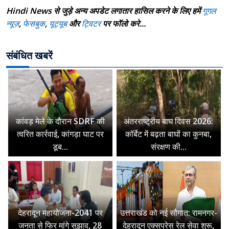
Hindi News से जुड़े अन्य अपडेट लगातार हासिल करने के लिए हमें
गूगल
न्यूज़
,
फेसबुक
,
यूट्यूब
और
ट्विटर
पर फॉलो करे...
संबंधित खबरें
कांवड़ मेले के दौरान SDRF की
अंतरराष्ट्रीय बाघ दिवस 2026:
त्वरित कार्रवाई, कांगड़ा घाट पर
कॉर्बेट में बढ़ता बाघों का कुनबा,
डूब...
संरक्षण की...
देहरादून महायोजना-2041 पर
उत्तराखंड को नई सौगात: रामनगर-
जनता से फिर मांगे सुझाव, 28
देहरादून एक्सप्रेस रेल सेवा शुरू,