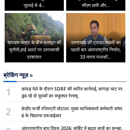
जुलाई से 4...
सीएम धामी और...
चारधाम यात्रा के बीच मानसून की
उत्तराखंड की ट्राउट मछली का
चुनौती,हाई अलर्ट पर उत्तरकाशी
पहली बार अंतरराष्ट्रीय निर्यात,
प्रशासन
33 मत्स्य पालकों...
ब्रेकिंग न्यूज़ »
1
कांवड़ मेले के दौरान SDRF की त्वरित कार्रवाई, कांगड़ा घाट पर
डूब रहे दो युवकों का सकुशल रेस्क्यू
2
केडीए फर्जी रजिस्ट्री घोटाला: मुख्य साजिशकर्ता कर्मचारी समेत
6 के खिलाफ एफआईआर
अंतरराष्ट्रीय बाघ दिवस 2026: कॉर्बेट में बढ़ता बाघों का कुनबा,