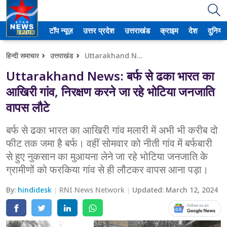
टॉप न्यूज़
उत्तर प्रदेश
उत्तराखंड
क्राइम
देश
दुनिया
उत्तर प्रदेश
हिन्दी समाचार
उत्तराखंड
Uttarakhand News: बर्फ से ढका भारत का आखिरी गांव, निरक्षण करने जा रहे भोटिया जनजाति वापस लौटे
अमेठी
Uttarakhand News: बर्फ से ढका भारत का
आगरा
आखिरी गांव, निरक्षण करने जा रहे भोटिया जनजाति
वापस लौटे
कानपुर
बर्फ से ढका भारत का आखिरी गांव मलारी में अभी भी करीब दो
प्रयागराज
फीट तक जमा है बर्फ। वहीं सोमवार को नीती गांव में बर्फबारी
से हुए नुकसान का मुआयना लेने जा रहे भोटिया जनजाति के
मेरठ
ग्रामीणों को फरकिया गांव से ही लौटकर वापस आना पड़ा।
लखनऊ
By:
hindidesk
RNI News Network
Updated:
March 12, 2024
उत्तराखंड
अल्मोड़ा