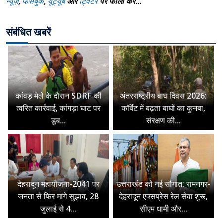
न्यूज़
,
फेसबुक
,
यूट्यूब
और
ट्विटर
पर फॉलो करे...
संबंधित खबरें
कांवड़ मेले के दौरान SDRF की
अंतरराष्ट्रीय बाघ दिवस 2026:
त्वरित कार्रवाई, कांगड़ा घाट पर
कॉर्बेट में बढ़ता बाघों का कुनबा,
डूब...
संरक्षण की...
देहरादून महायोजना-2041 पर
उत्तराखंड को नई सौगात: रामनगर-
जनता से फिर मांगे सुझाव, 28
देहरादून एक्सप्रेस रेल सेवा शुरू,
जुलाई से 4...
सीएम धामी और...