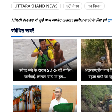
UTTARAKHAND NEWS
एंटी वेनम
वन विभाग
Hindi News से जुड़े अन्य अपडेट लगातार हासिल करने के लिए हमें
गूग
संबंधित खबरें
कांवड़ मेले के दौरान SDRF की त्वरित
अंतरराष्ट्रीय बाघ द
कार्रवाई, कांगड़ा घाट पर डूब...
बढ़ता बाघों का क