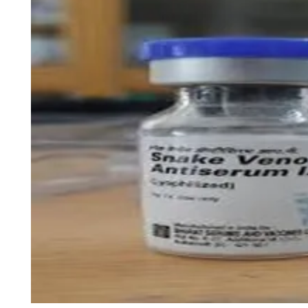
चंपावत
चमोली
देहरादून
नैनीताल
बागेश्वर
हरिद्वार