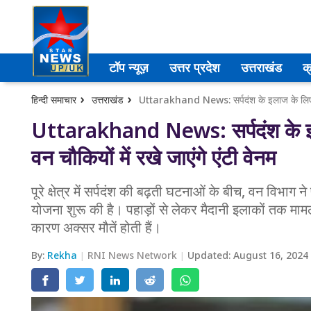
उत्तर प्रदेश
टॉप न्यूज़
उत्तर प्रदेश
उत्तराखंड
क
अमेठी
हिन्दी समाचार
उत्तराखंड
आगरा
Uttarakhand News: सर्पदंश के इ
वन चौकियों में रखे जाएंगे एंटी वेनम
कानपुर
प्रयागराज
पूरे क्षेत्र में सर्पदंश की बढ़ती घटनाओं के बीच, वन विभाग 
योजना शुरू की है। पहाड़ों से लेकर मैदानी इलाकों तक माम
मेरठ
कारण अक्सर मौतें होती हैं।
लखनऊ
By:
Rekha
RNI News Network
Updated:
August 16, 2024
उत्तराखंड
अल्मोड़ा