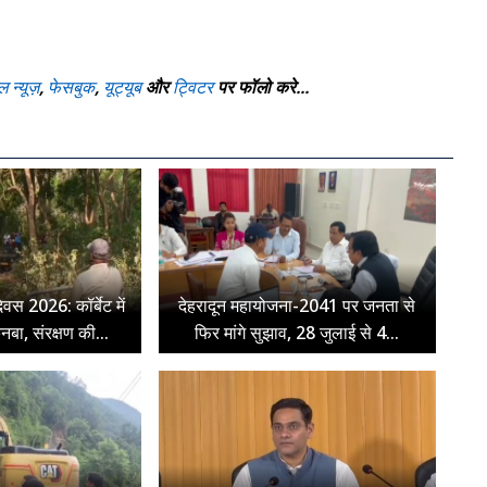
ल न्यूज़
,
फेसबुक
,
यूट्यूब
और
ट्विटर
पर फॉलो करे...
िवस 2026: कॉर्बेट में
देहरादून महायोजना-2041 पर जनता से
ुनबा, संरक्षण की...
फिर मांगे सुझाव, 28 जुलाई से 4...