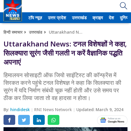
टॉप न्यूज़
उत्तर प्रदेश
उत्तराखंड
क्राइम
देश
दुनिया
उत्तर प्रदेश
हिन्दी समाचार
उत्तराखंड
Uttarakhand News: टनल विशेषज्ञों ने कहा, सिलक्यारा सुरंग जैसी गलती न करें वैज्ञानिक पद्धति अपनाएं
अमेठी
Uttarakhand News: टनल विशेषज्ञों ने कहा,
आगरा
सिलक्यारा सुरंग जैसी गलती न करें वैज्ञानिक पद्धति
अपनाएं
कानपुर
हिमालयन सोसाइटी ऑफ जियो साइंटिस्ट की कॉन्फ्रेंस में
प्रयागराज
सिरकत करने पहुंचे टनल विशेषज्ञ ने कहा कि सिलक्यारा की
सुरंग में यदि निर्माण संबंधी चूक नहीं होती और उसे समय पर
मेरठ
ठीक कर लिया जाता तो वह हादसा न होता।
लखनऊ
By:
hindidesk
RNI News Network
Updated:
March 9, 2024
उत्तराखंड
अल्मोड़ा