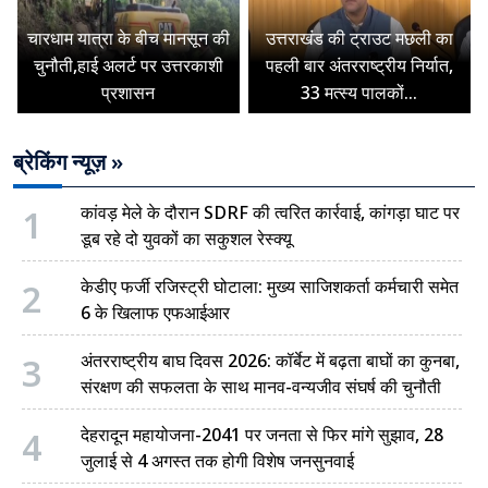
चारधाम यात्रा के बीच मानसून की
उत्तराखंड की ट्राउट मछली का
चुनौती,हाई अलर्ट पर उत्तरकाशी
पहली बार अंतरराष्ट्रीय निर्यात,
प्रशासन
33 मत्स्य पालकों...
ब्रेकिंग न्यूज़ »
1
कांवड़ मेले के दौरान SDRF की त्वरित कार्रवाई, कांगड़ा घाट पर
डूब रहे दो युवकों का सकुशल रेस्क्यू
2
केडीए फर्जी रजिस्ट्री घोटाला: मुख्य साजिशकर्ता कर्मचारी समेत
6 के खिलाफ एफआईआर
3
अंतरराष्ट्रीय बाघ दिवस 2026: कॉर्बेट में बढ़ता बाघों का कुनबा,
संरक्षण की सफलता के साथ मानव-वन्यजीव संघर्ष की चुनौती
4
देहरादून महायोजना-2041 पर जनता से फिर मांगे सुझाव, 28
जुलाई से 4 अगस्त तक होगी विशेष जनसुनवाई