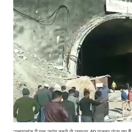
चंपावत
चमोली
देहरादून
नैनीताल
बागेश्वर
हरिद्वार