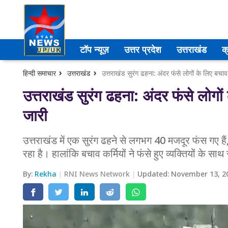
उत्तर प्रदेश
टॉप न्यूज़
उत्तर प्रदेश
उत्तराखंड
क
अमेठी
हिन्दी समाचार
उत्तराखंड
उत्तराखंड सुरंग ढहना: अंदर फंसे लोगों के लिए बचा
आगरा
उत्तराखंड सुरंग ढहना: अंदर फंसे लोगो
जारी
कानपुर
प्रयागराज
उत्तराखंड में एक सुरंग ढहने से लगभग 40 मजदूर फंस गए 
रहा है। हालांकि बचाव कर्मियों ने फंसे हुए व्यक्तियों के सा
मेरठ
By:
Rekha
RNI News Network
Updated:
November 13, 2
लखनऊ
उत्तराखंड
अल्मोड़ा