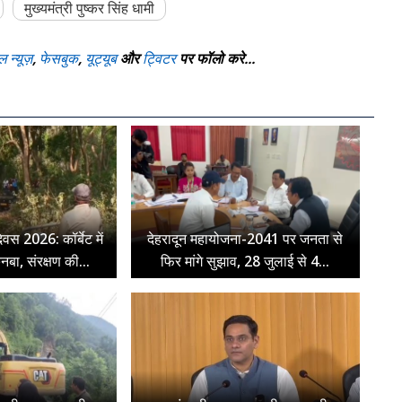
मुख्यमंत्री पुष्कर सिंह धामी
ल न्यूज़
,
फेसबुक
,
यूट्यूब
और
ट्विटर
पर फॉलो करे...
िवस 2026: कॉर्बेट में
देहरादून महायोजना-2041 पर जनता से
ुनबा, संरक्षण की...
फिर मांगे सुझाव, 28 जुलाई से 4...