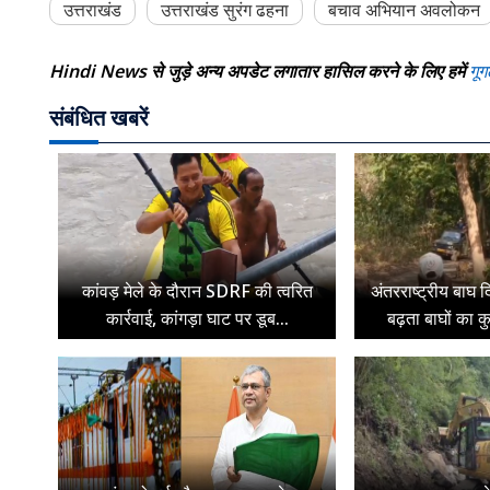
उत्तराखंड
उत्तराखंड सुरंग ढहना
बचाव अभियान अवलोकन
Hindi News से जुड़े अन्य अपडेट लगातार हासिल करने के लिए हमें
गूग
संबंधित खबरें
कांवड़ मेले के दौरान SDRF की त्वरित
अंतरराष्ट्रीय बाघ द
कार्रवाई, कांगड़ा घाट पर डूब...
बढ़ता बाघों का क