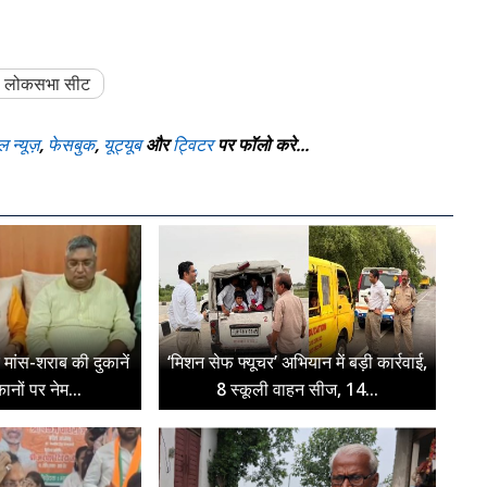
 लोकसभा सीट
ल न्यूज़
,
फेसबुक
,
यूट्यूब
और
ट्विटर
पर फॉलो करे...
पर मांस-शराब की दुकानें
‘मिशन सेफ फ्यूचर’ अभियान में बड़ी कार्रवाई,
ुकानों पर नेम...
8 स्कूली वाहन सीज, 14...