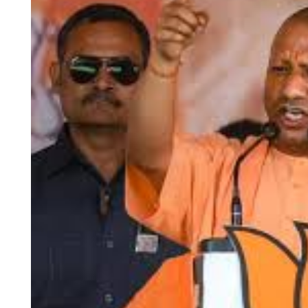
चंपावत
चमोली
देहरादून
नैनीताल
बागेश्वर
हरिद्वार