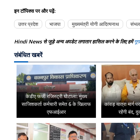
इन टॉपिक्स पर और पढ़ें:
उत्तर प्रदेश
भाजपा
मुख्यमंत्री योगी आदित्यनाथ
संभल
Hindi News से जुड़े अन्य अपडेट लगातार हासिल करने के लिए हमें
गूग
संबंधित खबरें
केडीए फर्जी रजिस्ट्री घोटाला: मुख्य
साजिशकर्ता कर्मचारी समेत 6 के खिलाफ
कांवड़ यात्रा मार्ग 
एफआईआर
रहेंगी बंद, द