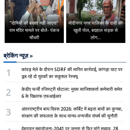
"दोषियों को बख्शा नहीं जाएगा"
मोदीनगर नगर पालिका के दावों की
राम मंदिर मामले पर बोले- पंकज
खुली पोल, बदहाल सड़क से
चौधरी
लोग...
ब्रेकिंग न्यूज़ »
1
कांवड़ मेले के दौरान SDRF की त्वरित कार्रवाई, कांगड़ा घाट पर
डूब रहे दो युवकों का सकुशल रेस्क्यू
2
केडीए फर्जी रजिस्ट्री घोटाला: मुख्य साजिशकर्ता कर्मचारी समेत
6 के खिलाफ एफआईआर
3
अंतरराष्ट्रीय बाघ दिवस 2026: कॉर्बेट में बढ़ता बाघों का कुनबा,
संरक्षण की सफलता के साथ मानव-वन्यजीव संघर्ष की चुनौती
देहरादून महायोजना-2041 पर जनता से फिर मांगे सुझाव, 28