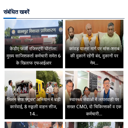
संबंधित खबरें
केडीए फर्जी रजिस्ट्री घोटाला:
कांवड़ यात्रा मार्ग पर मांस-शराब
मुख्य साजिशकर्ता कर्मचारी समेत 6
की दुकानें रहेंगी बंद, दुकानों पर
के खिलाफ एफआईआर
नेम...
‘मिशन सेफ फ्यूचर’ अभियान में बड़ी
स्वास्थ्य सेवाओं में लापरवाही पर
कार्रवाई, 8 स्कूली वाहन सीज,
सख्त CMO, दो चिकित्सकों व एक
14...
कर्मचारी...