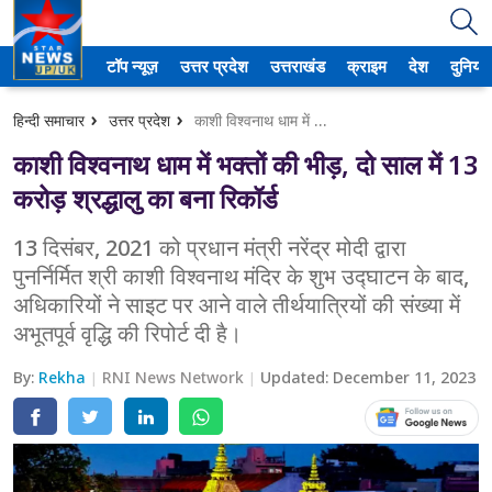
टॉप न्यूज़
उत्तर प्रदेश
उत्तराखंड
क्राइम
देश
दुनिया
उत्तर प्रदेश
हिन्दी समाचार
उत्तर प्रदेश
काशी विश्वनाथ धाम में भक्तों की भीड़, दो साल में 13 करोड़ श्रद्धालु का बना रिकॉर्ड
अमेठी
काशी विश्वनाथ धाम में भक्तों की भीड़, दो साल में 13
आगरा
करोड़ श्रद्धालु का बना रिकॉर्ड
कानपुर
13 दिसंबर, 2021 को प्रधान मंत्री नरेंद्र मोदी द्वारा
पुनर्निर्मित श्री काशी विश्वनाथ मंदिर के शुभ उद्घाटन के बाद,
प्रयागराज
अधिकारियों ने साइट पर आने वाले तीर्थयात्रियों की संख्या में
अभूतपूर्व वृद्धि की रिपोर्ट दी है।
मेरठ
By:
Rekha
RNI News Network
Updated:
December 11, 2023
लखनऊ
उत्तराखंड
अल्मोड़ा