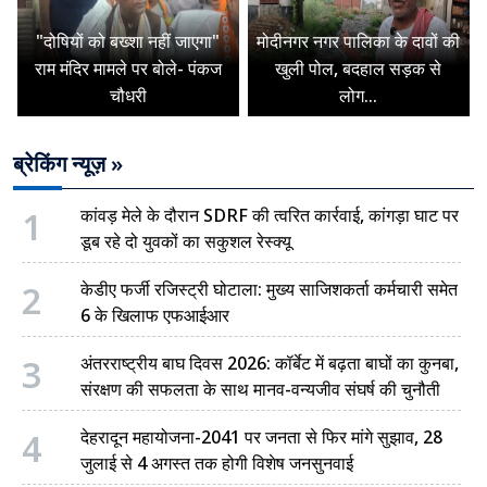
"दोषियों को बख्शा नहीं जाएगा"
मोदीनगर नगर पालिका के दावों की
राम मंदिर मामले पर बोले- पंकज
खुली पोल, बदहाल सड़क से
चौधरी
लोग...
ब्रेकिंग न्यूज़ »
1
कांवड़ मेले के दौरान SDRF की त्वरित कार्रवाई, कांगड़ा घाट पर
डूब रहे दो युवकों का सकुशल रेस्क्यू
2
केडीए फर्जी रजिस्ट्री घोटाला: मुख्य साजिशकर्ता कर्मचारी समेत
6 के खिलाफ एफआईआर
3
अंतरराष्ट्रीय बाघ दिवस 2026: कॉर्बेट में बढ़ता बाघों का कुनबा,
संरक्षण की सफलता के साथ मानव-वन्यजीव संघर्ष की चुनौती
4
देहरादून महायोजना-2041 पर जनता से फिर मांगे सुझाव, 28
जुलाई से 4 अगस्त तक होगी विशेष जनसुनवाई