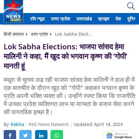
टॉप न्यूज़
उत्तर प्रदेश
उत्तराखंड
क्राइम
देश
दुनिया
उत्तर प्रदेश
हिन्दी समाचार
उत्तर प्रदेश
Lok Sabha Elections: भाजपा सांसद हेमा मालिनी ने कहा, मैं खुद को भगवान कृष्ण की ‘गोपी’ मानती हूं
अमेठी
Lok Sabha Elections: भाजपा सांसद हेमा
आगरा
मालिनी ने कहा, मैं खुद को भगवान कृष्ण की ‘गोपी’
मानती हूं
कानपुर
मथुरा से चुनाव लड़ रही भाजपा सांसद हेमा मालिनी ने हाल ही में
प्रयागराज
एक बातचीत के दौरान खुद को "गोपी" कहकर भगवान कृष्ण के
प्रति अपनी भक्ति व्यक्त की। उन्होंने स्पष्ट किया कि राजनीति
मेरठ
में उनका प्रवेश व्यक्तिगत लाभ या मान्यता के बजाय सेवा करने
लखनऊ
की वास्तविक इच्छा है।
उत्तराखंड
By:
Rekha
RNI News Network
Updated:
April 18, 2024
अल्मोड़ा