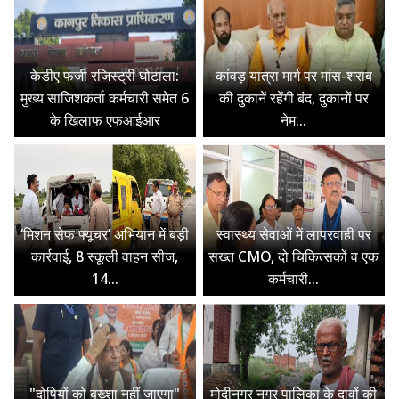
केडीए फर्जी रजिस्ट्री घोटाला:
कांवड़ यात्रा मार्ग पर मांस-शराब
मुख्य साजिशकर्ता कर्मचारी समेत 6
की दुकानें रहेंगी बंद, दुकानों पर
के खिलाफ एफआईआर
नेम...
‘मिशन सेफ फ्यूचर’ अभियान में बड़ी
स्वास्थ्य सेवाओं में लापरवाही पर
कार्रवाई, 8 स्कूली वाहन सीज,
सख्त CMO, दो चिकित्सकों व एक
14...
कर्मचारी...
"दोषियों को बख्शा नहीं जाएगा"
मोदीनगर नगर पालिका के दावों की