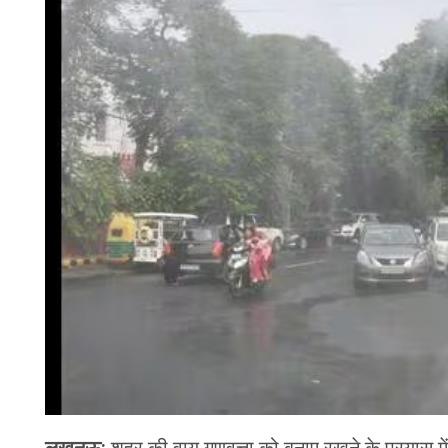
चंपावत
चमोली
देहरादून
नैनीताल
बागेश्वर
हरिद्वार
लखनऊ:
शहर की वायु गुणवत्ता को बनाए रखने के प्रयास 