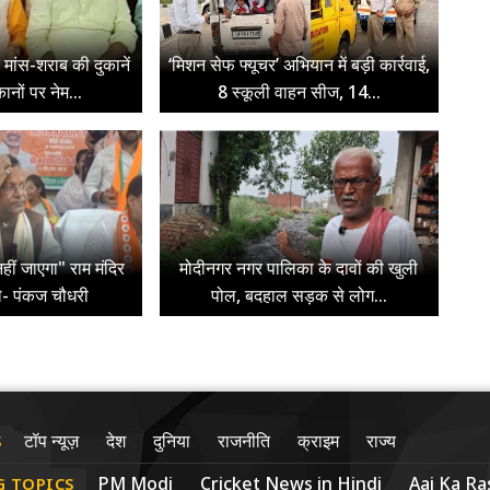
पर मांस-शराब की दुकानें
‘मिशन सेफ फ्यूचर’ अभियान में बड़ी कार्रवाई,
ुकानों पर नेम...
8 स्कूली वाहन सीज, 14...
हीं जाएगा" राम मंदिर
मोदीनगर नगर पालिका के दावों की खुली
े- पंकज चौधरी
पोल, बदहाल सड़क से लोग...
टॉप न्यूज़
देश
दुनिया
राजनीति
क्राइम
राज्य
S
PM Modi
Cricket News in Hindi
Aaj Ka Ras
G TOPICS