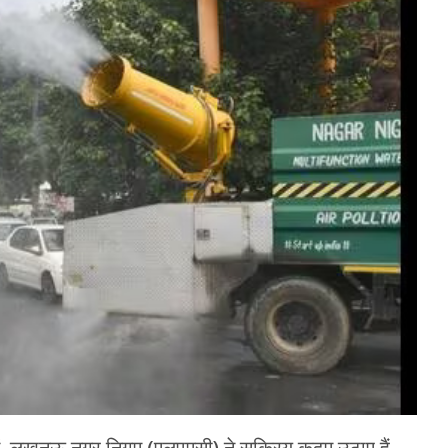
में, लखनऊ नगर निगम (एलएमसी) ने सक्रिय कदम उठाए हैं,