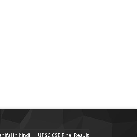
hifal in hindi
UPSC CSE Final Result