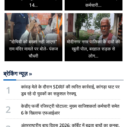
14...
कर्मचारी...
"दोषियों को बख्शा नहीं जाएगा"
मोदीनगर नगर पालिका के दावों की
राम मंदिर मामले पर बोले- पंकज
खुली पोल, बदहाल सड़क से
चौधरी
लोग...
ब्रेकिंग न्यूज़ »
1
कांवड़ मेले के दौरान SDRF की त्वरित कार्रवाई, कांगड़ा घाट पर
डूब रहे दो युवकों का सकुशल रेस्क्यू
2
केडीए फर्जी रजिस्ट्री घोटाला: मुख्य साजिशकर्ता कर्मचारी समेत
6 के खिलाफ एफआईआर
अंतरराष्ट्रीय बाघ दिवस 2026: कॉर्बेट में बढ़ता बाघों का कुनबा,