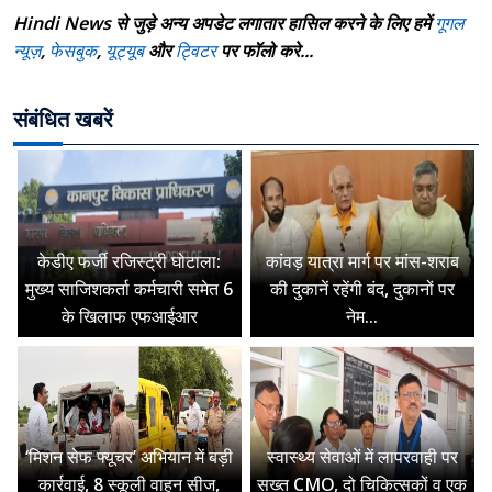
Hindi News से जुड़े अन्य अपडेट लगातार हासिल करने के लिए हमें
गूगल
न्यूज़
,
फेसबुक
,
यूट्यूब
और
ट्विटर
पर फॉलो करे...
संबंधित खबरें
केडीए फर्जी रजिस्ट्री घोटाला:
कांवड़ यात्रा मार्ग पर मांस-शराब
मुख्य साजिशकर्ता कर्मचारी समेत 6
की दुकानें रहेंगी बंद, दुकानों पर
के खिलाफ एफआईआर
नेम...
‘मिशन सेफ फ्यूचर’ अभियान में बड़ी
स्वास्थ्य सेवाओं में लापरवाही पर
कार्रवाई, 8 स्कूली वाहन सीज,
सख्त CMO, दो चिकित्सकों व एक