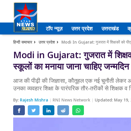
उत्तर प्रदेश
टॉप न्यूज़
उत्तर प्रदेश
उत्तराखंड
क
अमेठी
हिन्दी समाचार
उत्तर प्रदेश
आगरा
Modi in Gujarat: गुजरात में शिक्षकों
स्कूलों का मनाया जाना चाहिए जन्मदिन
कानपुर
प्रयागराज
आज की पीढ़ी की जिज्ञासा, कौतूहल एक नई चुनौती लेकर आई
उनका व्यवहार शिक्षा के पारंपरिक तौर-तरीकों से शिक्षक व 
मेरठ
By:
Rajesh Mishra
RNI News Network
Updated:
May 19,
लखनऊ
उत्तराखंड
अल्मोड़ा