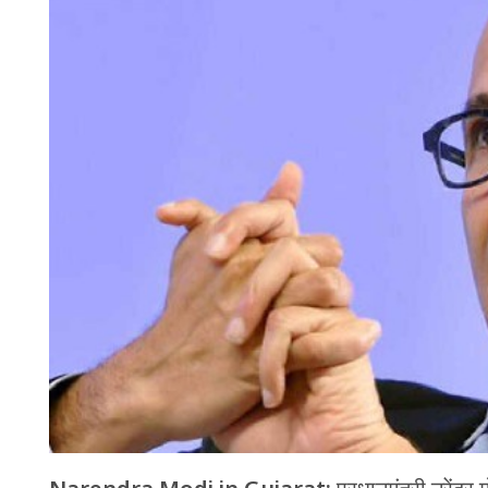
चंपावत
चमोली
देहरादून
नैनीताल
बागेश्वर
हरिद्वार