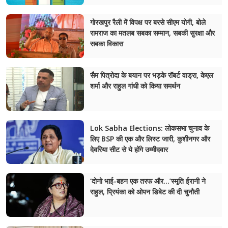
चंपावत
गोरखपुर रैली में विपक्ष पर बरसे सीएम योगी, बोले
रामराज का मतलब सबका सम्मान, सबकी सुरक्षा और
चमोली
सबका विकास
देहरादून
सैम पित्रोदा के बयान पर भड़के रॉबर्ट वाड्रा, केएल
नैनीताल
शर्मा और राहुल गांधी को किया समर्थन
बागेश्वर
Lok Sabha Elections: लोकसभा चुनाव के
हरिद्वार
लिए BSP की एक और लिस्ट जारी, कुशीनगर और
देवरिया सीट से ये होंगे उम्मीदवार
‘दोनो भाई-बहन एक तरफ और…’स्मृति ईरानी ने
राहुल, प्रियंका को ओपन डिबेट की दी चुनौती