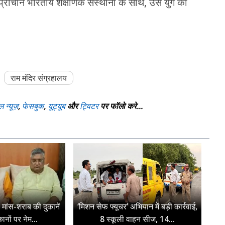
प्राचीन भारतीय शैक्षणिक संस्थानों के साथ, उस युग की
राम मंदिर संग्रहालय
ल न्यूज़
,
फेसबुक
,
यूट्यूब
और
ट्विटर
पर फॉलो करे...
पर मांस-शराब की दुकानें
‘मिशन सेफ फ्यूचर’ अभियान में बड़ी कार्रवाई,
ुकानों पर नेम...
8 स्कूली वाहन सीज, 14...