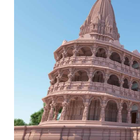
चंपावत
चमोली
देहरादून
नैनीताल
बागेश्वर
हरिद्वार