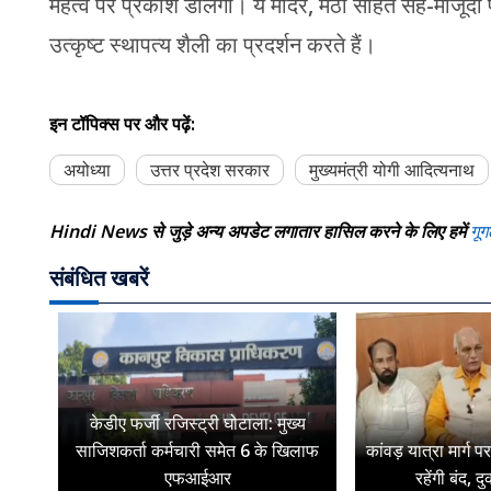
महत्व पर प्रकाश डालेगा। ये मंदिर, मठों सहित सह-मौजूदा 
उत्कृष्ट स्थापत्य शैली का प्रदर्शन करते हैं।
इन टॉपिक्स पर और पढ़ें:
अयोध्या
उत्तर प्रदेश सरकार
मुख्यमंत्री योगी आदित्यनाथ
Hindi News से जुड़े अन्य अपडेट लगातार हासिल करने के लिए हमें
गूग
संबंधित खबरें
केडीए फर्जी रजिस्ट्री घोटाला: मुख्य
साजिशकर्ता कर्मचारी समेत 6 के खिलाफ
कांवड़ यात्रा मार्ग 
एफआईआर
रहेंगी बंद, द