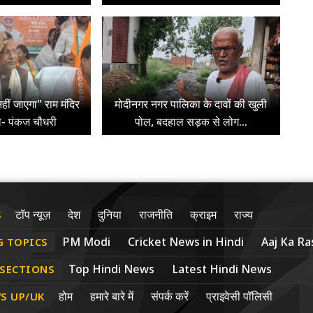
हीं जाएगा" राम मंदिर
मोदीनगर नगर पालिका के दावों की खुली
े- पंकज चौधरी
पोल, बदहाल सड़क से लोग...
टॉप न्यूज़
देश
दुनिया
राजनीति
क्राइम
राज्य
S
PM Modi
Cricket News in Hindi
Aaj Ka Ras
G TOPICS
Top Hindi News
Latest Hindi News
 SECTIONS
होम
हमारे बारे में
संपर्क करें
प्राइवेसी पॉलिसी
S UP/UK