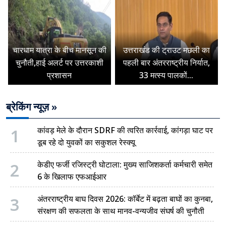
चारधाम यात्रा के बीच मानसून की
उत्तराखंड की ट्राउट मछली का
चुनौती,हाई अलर्ट पर उत्तरकाशी
पहली बार अंतरराष्ट्रीय निर्यात,
प्रशासन
33 मत्स्य पालकों...
ब्रेकिंग न्यूज़ »
1
कांवड़ मेले के दौरान SDRF की त्वरित कार्रवाई, कांगड़ा घाट पर
डूब रहे दो युवकों का सकुशल रेस्क्यू
2
केडीए फर्जी रजिस्ट्री घोटाला: मुख्य साजिशकर्ता कर्मचारी समेत
6 के खिलाफ एफआईआर
3
अंतरराष्ट्रीय बाघ दिवस 2026: कॉर्बेट में बढ़ता बाघों का कुनबा,
संरक्षण की सफलता के साथ मानव-वन्यजीव संघर्ष की चुनौती