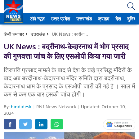
टॉप न्यूज़
उत्तर प्रदेश
उत्तराखंड
क्राइम
देश
दुनिया
उत्तर प्रदेश
हिन्दी समाचार
उत्तराखंड
UK News : बदरीनाथ-केदारनाथ में भोग प्रसाद की गुणवत्ता जांच के लिए एसओपी किया गया जारी
अमेठी
UK News : बदरीनाथ-केदारनाथ में भोग प्रसाद
आगरा
की गुणवत्ता जांच के लिए एसओपी किया गया जारी
कानपुर
तिरुपति प्रसाद मामले के बाद से देश के कई प्रसिद्ध मंदिरों के
बाद अब बरदीनाथ-केदारनाथ मंदिर समिति द्वारा बदरीनाथ,
प्रयागराज
केदारनाथ धाम के प्रसाद के एसओपी जारी की गई है । साल में
कम से कम एक बार इसकी जांच होगी।
मेरठ
By:
hindidesk
RNI News Network
Updated:
October 10,
लखनऊ
2024
उत्तराखंड
अल्मोड़ा