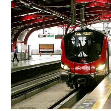
चंपावत
चमोली
देहरादून
नैनीताल
बागेश्वर
हरिद्वार