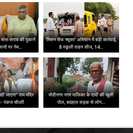
पर मांस-शराब की दुकानें
‘मिशन सेफ फ्यूचर’ अभियान में बड़ी कार्रवाई,
ुकानों पर नेम...
8 स्कूली वाहन सीज, 14...
हीं जाएगा" राम मंदिर
मोदीनगर नगर पालिका के दावों की खुली
े- पंकज चौधरी
पोल, बदहाल सड़क से लोग...