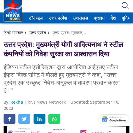
टॉप न्यूज़
उत्तर प्रदेश
उत्तराखंड
क्राइम
देश
दुनिया
उत्तर प्रदेश
हिन्दी समाचार
उत्तर प्रदेश
उत्तर प्रदेश: मुख्यमंत्री योगी आदित्यनाथ ने स्टील कंपनियों को निवेश सुरक्षा का आश्वासन दिया
अमेठी
उत्तर प्रदेश: मुख्यमंत्री योगी आदित्यनाथ ने स्टील
आगरा
कंपनियों को निवेश सुरक्षा का आश्वासन दिया
कानपुर
इंडियन स्टील एसोसिएशन द्वारा आयोजित आईएसए स्टील
इंफ्रा बिल्ड समिट में बोलते हुए मुख्यमंत्री ने कहा, "उत्तर
प्रयागराज
प्रदेश एक उत्कृष्ट निवेश-अनुकूल वातावरण प्रदान करता
है।"
मेरठ
By:
Rekha
RNI News Network
Updated:
September 16,
लखनऊ
2023
उत्तराखंड
अल्मोड़ा