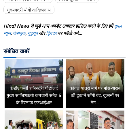
मुख्यमंत्री योगी आदित्यनाथ
Hindi News से जुड़े अन्य अपडेट लगातार हासिल करने के लिए हमें
गूगल
न्यूज़
,
फेसबुक
,
यूट्यूब
और
ट्विटर
पर फॉलो करे...
संबंधित खबरें
केडीए फर्जी रजिस्ट्री घोटाला:
कांवड़ यात्रा मार्ग पर मांस-शराब
मुख्य साजिशकर्ता कर्मचारी समेत 6
की दुकानें रहेंगी बंद, दुकानों पर
के खिलाफ एफआईआर
नेम...