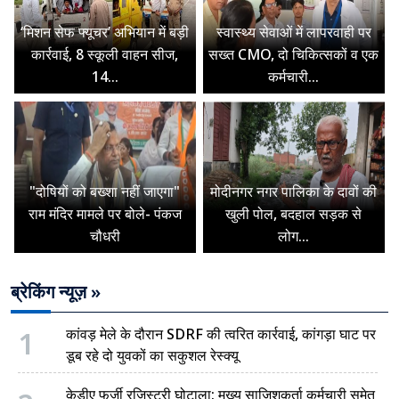
‘मिशन सेफ फ्यूचर’ अभियान में बड़ी
स्वास्थ्य सेवाओं में लापरवाही पर
कार्रवाई, 8 स्कूली वाहन सीज,
सख्त CMO, दो चिकित्सकों व एक
14...
कर्मचारी...
"दोषियों को बख्शा नहीं जाएगा"
मोदीनगर नगर पालिका के दावों की
राम मंदिर मामले पर बोले- पंकज
खुली पोल, बदहाल सड़क से
चौधरी
लोग...
ब्रेकिंग न्यूज़ »
1
कांवड़ मेले के दौरान SDRF की त्वरित कार्रवाई, कांगड़ा घाट पर
डूब रहे दो युवकों का सकुशल रेस्क्यू
केडीए फर्जी रजिस्ट्री घोटाला: मुख्य साजिशकर्ता कर्मचारी समेत