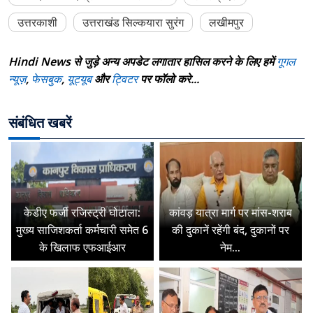
उत्तरकाशी
उत्तराखंड सिल्कयारा सुरंग
लखीमपुर
Hindi News से जुड़े अन्य अपडेट लगातार हासिल करने के लिए हमें
गूगल
न्यूज़
,
फेसबुक
,
यूट्यूब
और
ट्विटर
पर फॉलो करे...
संबंधित खबरें
केडीए फर्जी रजिस्ट्री घोटाला:
कांवड़ यात्रा मार्ग पर मांस-शराब
मुख्य साजिशकर्ता कर्मचारी समेत 6
की दुकानें रहेंगी बंद, दुकानों पर
के खिलाफ एफआईआर
नेम...