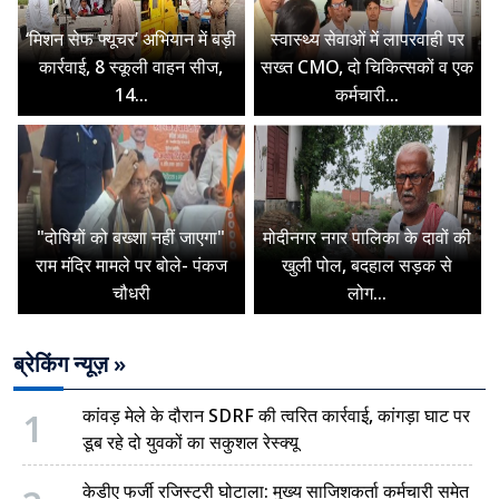
‘मिशन सेफ फ्यूचर’ अभियान में बड़ी
स्वास्थ्य सेवाओं में लापरवाही पर
कार्रवाई, 8 स्कूली वाहन सीज,
सख्त CMO, दो चिकित्सकों व एक
14...
कर्मचारी...
"दोषियों को बख्शा नहीं जाएगा"
मोदीनगर नगर पालिका के दावों की
राम मंदिर मामले पर बोले- पंकज
खुली पोल, बदहाल सड़क से
चौधरी
लोग...
ब्रेकिंग न्यूज़ »
1
कांवड़ मेले के दौरान SDRF की त्वरित कार्रवाई, कांगड़ा घाट पर
डूब रहे दो युवकों का सकुशल रेस्क्यू
केडीए फर्जी रजिस्ट्री घोटाला: मुख्य साजिशकर्ता कर्मचारी समेत