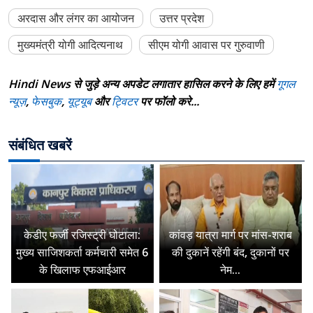
अरदास और लंगर का आयोजन
उत्तर प्रदेश
मुख्यमंत्री योगी आदित्यनाथ
सीएम योगी आवास पर गुरुवाणी
Hindi News से जुड़े अन्य अपडेट लगातार हासिल करने के लिए हमें
गूगल
न्यूज़
,
फेसबुक
,
यूट्यूब
और
ट्विटर
पर फॉलो करे...
संबंधित खबरें
केडीए फर्जी रजिस्ट्री घोटाला:
कांवड़ यात्रा मार्ग पर मांस-शराब
मुख्य साजिशकर्ता कर्मचारी समेत 6
की दुकानें रहेंगी बंद, दुकानों पर
के खिलाफ एफआईआर
नेम...