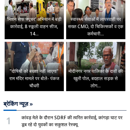
‘मिशन सेफ फ्यूचर’ अभियान में बड़ी
स्वास्थ्य सेवाओं में लापरवाही पर
कार्रवाई, 8 स्कूली वाहन सीज,
सख्त CMO, दो चिकित्सकों व एक
14...
कर्मचारी...
"दोषियों को बख्शा नहीं जाएगा"
मोदीनगर नगर पालिका के दावों की
राम मंदिर मामले पर बोले- पंकज
खुली पोल, बदहाल सड़क से
चौधरी
लोग...
ब्रेकिंग न्यूज़ »
1
कांवड़ मेले के दौरान SDRF की त्वरित कार्रवाई, कांगड़ा घाट पर
डूब रहे दो युवकों का सकुशल रेस्क्यू