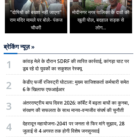
"दोषियों को बख्शा नहीं जाएगा"
मोदीनगर नगर पालिका के दावों की
राम मंदिर मामले पर बोले- पंकज
खुली पोल, बदहाल सड़क से
चौधरी
लोग...
ब्रेकिंग न्यूज़ »
1
कांवड़ मेले के दौरान SDRF की त्वरित कार्रवाई, कांगड़ा घाट पर
डूब रहे दो युवकों का सकुशल रेस्क्यू
2
केडीए फर्जी रजिस्ट्री घोटाला: मुख्य साजिशकर्ता कर्मचारी समेत
6 के खिलाफ एफआईआर
3
अंतरराष्ट्रीय बाघ दिवस 2026: कॉर्बेट में बढ़ता बाघों का कुनबा,
संरक्षण की सफलता के साथ मानव-वन्यजीव संघर्ष की चुनौती
4
देहरादून महायोजना-2041 पर जनता से फिर मांगे सुझाव, 28
जुलाई से 4 अगस्त तक होगी विशेष जनसुनवाई