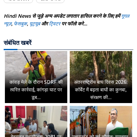
Hindi News से जुड़े अन्य अपडेट लगातार हासिल करने के लिए हमें
गूगल
न्यूज़
,
फेसबुक
,
यूट्यूब
और
ट्विटर
पर फॉलो करे...
संबंधित खबरें
कांवड़ मेले के दौरान SDRF की
अंतरराष्ट्रीय बाघ दिवस 2026:
त्वरित कार्रवाई, कांगड़ा घाट पर
कॉर्बेट में बढ़ता बाघों का कुनबा,
डूब...
संरक्षण की...
देहरादून महायोजना-2041 पर
उत्तराखंड को नई सौगात: रामनगर-