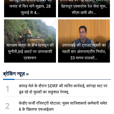
जनता से फिर मांगे सुझाव, 28
देहरादून एक्सप्रेस रेल सेवा शुरू,
जुलाई से 4...
सीएम धामी और...
चारधाम यात्रा के बीच मानसून की
उत्तराखंड की ट्राउट मछली का
चुनौती,हाई अलर्ट पर उत्तरकाशी
पहली बार अंतरराष्ट्रीय निर्यात,
प्रशासन
33 मत्स्य पालकों...
ब्रेकिंग न्यूज़ »
1
कांवड़ मेले के दौरान SDRF की त्वरित कार्रवाई, कांगड़ा घाट पर
डूब रहे दो युवकों का सकुशल रेस्क्यू
2
केडीए फर्जी रजिस्ट्री घोटाला: मुख्य साजिशकर्ता कर्मचारी समेत
6 के खिलाफ एफआईआर