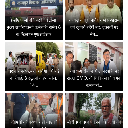
केडीए फर्जी रजिस्ट्री घोटाला:
कांवड़ यात्रा मार्ग पर मांस-शराब
मुख्य साजिशकर्ता कर्मचारी समेत 6
की दुकानें रहेंगी बंद, दुकानों पर
के खिलाफ एफआईआर
नेम...
‘मिशन सेफ फ्यूचर’ अभियान में बड़ी
स्वास्थ्य सेवाओं में लापरवाही पर
कार्रवाई, 8 स्कूली वाहन सीज,
सख्त CMO, दो चिकित्सकों व एक
14...
कर्मचारी...
"दोषियों को बख्शा नहीं जाएगा"
मोदीनगर नगर पालिका के दावों की