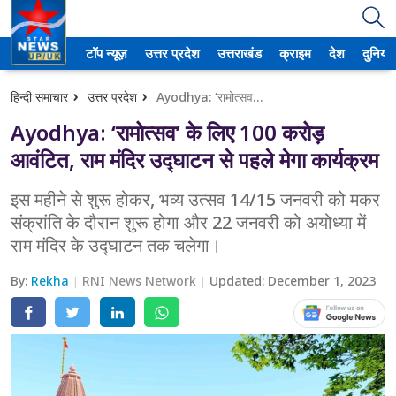
टॉप न्यूज़
उत्तर प्रदेश
उत्तराखंड
क्राइम
देश
दुनिया
उत्तर प्रदेश
हिन्दी समाचार
उत्तर प्रदेश
Ayodhya: ‘रामोत्सव’ के लिए 100 करोड़ आवंटित, राम मंदिर उद्घाटन से पहले मेगा कार्यक्रम
अमेठी
Ayodhya: ‘रामोत्सव’ के लिए 100 करोड़
आगरा
आवंटित, राम मंदिर उद्घाटन से पहले मेगा कार्यक्रम
कानपुर
इस महीने से शुरू होकर, भव्य उत्सव 14/15 जनवरी को मकर
संक्रांति के दौरान शुरू होगा और 22 जनवरी को अयोध्या में
प्रयागराज
राम मंदिर के उद्घाटन तक चलेगा।
मेरठ
By:
Rekha
RNI News Network
Updated:
December 1, 2023
लखनऊ
उत्तराखंड
अल्मोड़ा