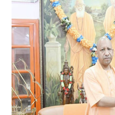
चंपावत
चमोली
देहरादून
नैनीताल
बागेश्वर
हरिद्वार