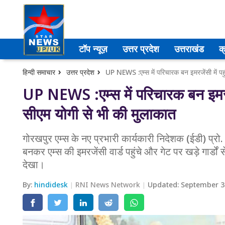
उत्तर प्रदेश
टॉप न्यूज़
उत्तर प्रदेश
उत्तराखंड
क
अमेठी
हिन्दी समाचार
उत्तर प्रदेश
आगरा
UP NEWS :एम्स में परिचारक बन इमरजें
सीएम योगी से भी की मुलाकात
कानपुर
प्रयागराज
गोरखपुर एम्स के नए प्रभारी कार्यकारी निदेशक (ईडी) प्
बनकर एम्स की इमरजेंसी वार्ड पहुंचे और गेट पर खड़े गार्डों 
मेरठ
देखा।
लखनऊ
By:
hindidesk
RNI News Network
Updated:
September 3
उत्तराखंड
अल्मोड़ा