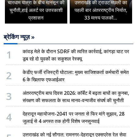
चारधाम यात्रा के बीच मानसून की
उत्तराखंड की ट्राउट मछली का
चुनौती,हाई अलर्ट पर उत्तरकाशी
पहली बार अंतरराष्ट्रीय निर्यात,
प्रशासन
33 मत्स्य पालकों...
ब्रेकिंग न्यूज़ »
1
कांवड़ मेले के दौरान SDRF की त्वरित कार्रवाई, कांगड़ा घाट पर
डूब रहे दो युवकों का सकुशल रेस्क्यू
2
केडीए फर्जी रजिस्ट्री घोटाला: मुख्य साजिशकर्ता कर्मचारी समेत
6 के खिलाफ एफआईआर
3
अंतरराष्ट्रीय बाघ दिवस 2026: कॉर्बेट में बढ़ता बाघों का कुनबा,
संरक्षण की सफलता के साथ मानव-वन्यजीव संघर्ष की चुनौती
4
देहरादून महायोजना-2041 पर जनता से फिर मांगे सुझाव, 28
जुलाई से 4 अगस्त तक होगी विशेष जनसुनवाई
उत्तराखंड को नई सौगात: रामनगर-देहरादून एक्सप्रेस रेल सेवा