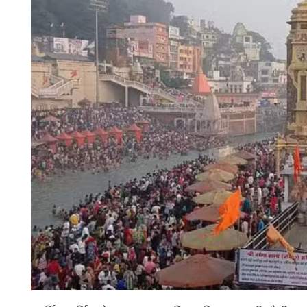
चंपावत
चमोली
देहरादून
नैनीताल
बागेश्वर
हरिद्वार