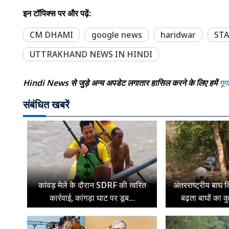
इन टॉपिक्स पर और पढ़ें:
CM DHAMI
google news
haridwar
STA
UTTRAKHAND NEWS IN HINDI
Hindi News से जुड़े अन्य अपडेट लगातार हासिल करने के लिए हमें
गूग
संबंधित खबरें
कांवड़ मेले के दौरान SDRF की त्वरित
अंतरराष्ट्रीय बाघ द
कार्रवाई, कांगड़ा घाट पर डूब...
बढ़ता बाघों का क