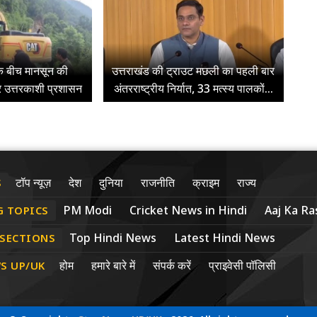
के बीच मानसून की
उत्तराखंड की ट्राउट मछली का पहली बार
र उत्तरकाशी प्रशासन
अंतरराष्ट्रीय निर्यात, 33 मत्स्य पालकों...
टॉप न्यूज़
देश
दुनिया
राजनीति
क्राइम
राज्य
S
PM Modi
Cricket News in Hindi
Aaj Ka Ras
G TOPICS
Top Hindi News
Latest Hindi News
 SECTIONS
होम
हमारे बारे में
संपर्क करें
प्राइवेसी पॉलिसी
S UP/UK