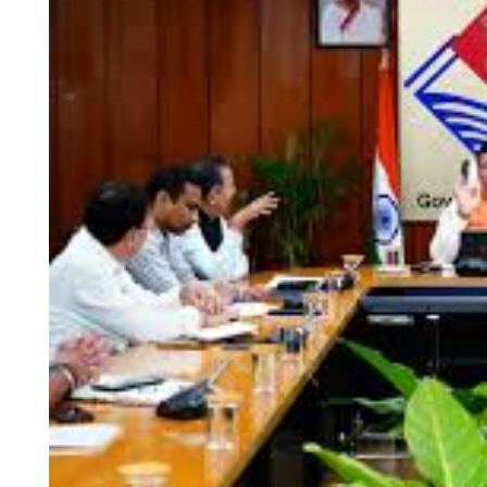
चंपावत
चमोली
देहरादून
नैनीताल
बागेश्वर
हरिद्वार